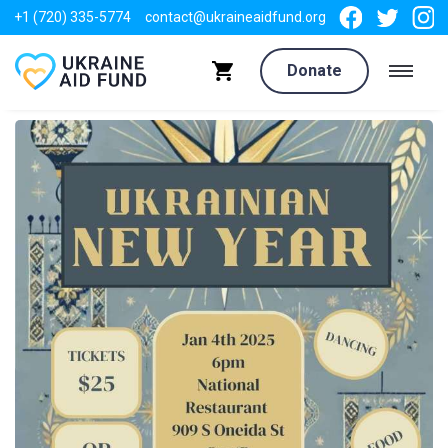
+1 (720) 335-5774
contact@ukraineaidfund.org
Donate