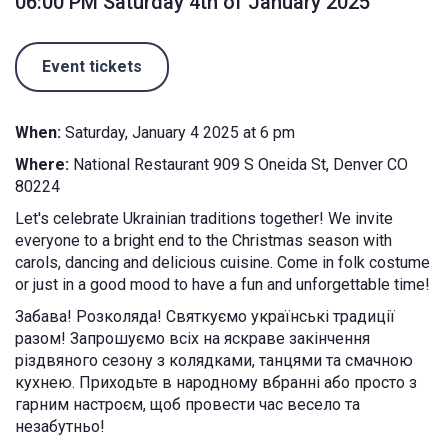
06:00 PM Saturday 4th of January 2025
Event tickets
When:
Saturday, January 4 2025 at 6 pm
Where:
National Restaurant 909 S Oneida St, Denver CO
80224
Let's celebrate Ukrainian traditions together! We invite
everyone to a bright end to the Christmas season with
carols, dancing and delicious cuisine. Come in folk costume
or just in a good mood to have a fun and unforgettable time!
Забава! Розколяда! Святкуємо українські традиції
разом! Запрошуємо всіх на яскраве закінчення
різдвяного сезону з колядками, танцями та смачною
кухнею. Приходьте в народному вбранні або просто з
гарним настроєм, щоб провести час весело та
незабутньо!